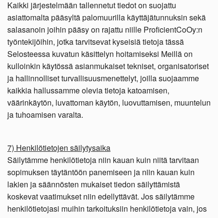
Kaikki järjestelmään tallennetut tiedot on suojattu
asiattomalta pääsyltä palomuurilla käyttäjätunnuksin sekä
salasanoin joihin pääsy on rajattu niille ProficientCoOy:n
työntekijöihin, jotka tarvitsevat kyseisiä tietoja tässä
Selosteessa kuvatun käsittelyn hoitamiseksi Meillä on
kulloinkin käytössä asianmukaiset tekniset, organisatoriset
ja hallinnolliset turvallisuusmenettelyt, joilla suojaamme
kaikkia hallussamme olevia tietoja katoamisen,
väärinkäytön, luvattoman käytön, luovuttamisen, muuntelun
ja tuhoamisen varalta.
7) Henkilötietojen säilytysaika
Säilytämme henkilötietoja niin kauan kuin niitä tarvitaan
sopimuksen täytäntöön panemiseen ja niin kauan kuin
lakien ja säännösten mukaiset tiedon säilyttämistä
koskevat vaatimukset niin edellyttävät. Jos säilytämme
henkilötietojasi muihin tarkoituksiin henkilötietoja vain, jos