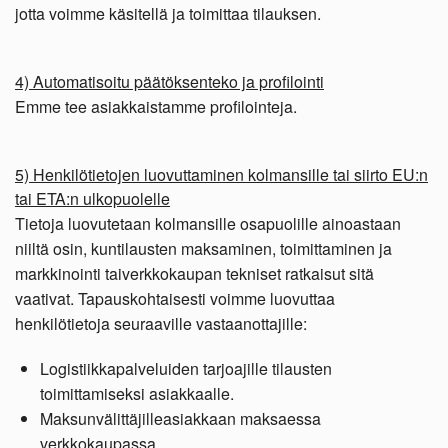
jotta voimme käsitellä ja toimittaa tilauksen.
4) Automatisoitu päätöksenteko ja profilointi
Emme tee asiakkaistamme profilointeja.
5) Henkilötietojen luovuttaminen kolmansille tai siirto EU:n
tai ETA:n ulkopuolelle
Tietoja luovutetaan kolmansille osapuolille ainoastaan
niiltä osin, kuntilausten maksaminen, toimittaminen ja
markkinointi taiverkkokaupan tekniset ratkaisut sitä
vaativat. Tapauskohtaisesti voimme luovuttaa
henkilötietoja seuraaville vastaanottajille:
Logistiikkapalveluiden tarjoajille tilausten
toimittamiseksi asiakkaalle.
Maksunvälittäjilleasiakkaan maksaessa
verkkokaupassa.