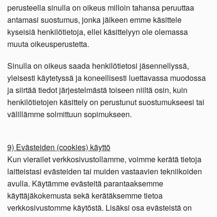
perusteella sinulla on oikeus milloin tahansa peruuttaa
antamasi suostumus, jonka jälkeen emme käsittele
kyseisiä henkilötietoja, ellei käsittelyyn ole olemassa
muuta oikeusperustetta.
Sinulla on oikeus saada henkilötietosi jäsennellyssä,
yleisesti käytetyssä ja koneellisesti luettavassa muodossa
ja siirtää tiedot järjestelmästä toiseen niiltä osin, kuin
henkilötietojen käsittely on perustunut suostumukseesi tai
välillämme solmittuun sopimukseen.
9) Evästeiden (cookies) käyttö
Kun vierailet verkkosivustollamme, voimme kerätä tietoja
laitteistasi evästeiden tai muiden vastaavien tekniikoiden
avulla. Käytämme evästeitä parantaaksemme
käyttäjäkokemusta sekä kerätäksemme tietoa
verkkosivustomme käytöstä. Lisäksi osa evästeistä on