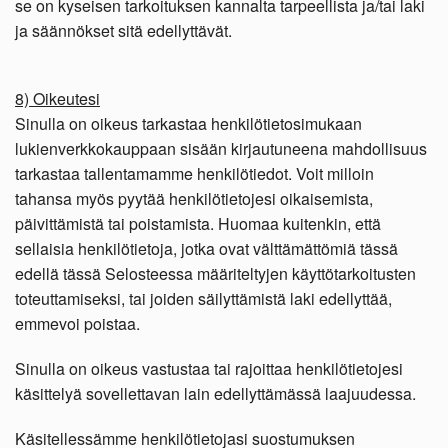
se on kyseisen tarkoituksen kannalta tarpeellista ja/tai laki
ja säännökset sitä edellyttävät.
8) Oikeutesi
Sinulla on oikeus tarkastaa henkilötietosimukaan
lukienverkkokauppaan sisään kirjautuneena mahdollisuus
tarkastaa tallentamamme henkilötiedot. Voit milloin
tahansa myös pyytää henkilötietojesi oikaisemista,
päivittämistä tai poistamista. Huomaa kuitenkin, että
sellaisia henkilötietoja, jotka ovat välttämättömiä tässä
edellä tässä Selosteessa määriteltyjen käyttötarkoitusten
toteuttamiseksi, tai joiden säilyttämistä laki edellyttää,
emmevoi poistaa.
Sinulla on oikeus vastustaa tai rajoittaa henkilötietojesi
käsittelyä sovellettavan lain edellyttämässä laajuudessa.
Käsitellessämme henkilötietojasi suostumuksen