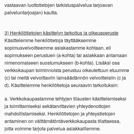
vastaavan luottotietojen tarkistuspalvelua tarjoavan
palveluntarjoajan) kautta.
3) Henkilötietojen käsittelyn tarkoitus ja oikeusperuste
Käsittelemme henkilötietoja täyttääksemme
sopimusvelvoitteemme asiakastamme kohtaan, eli
sopimukseen perustuen (a-kohta) tai asiakkaan antamaan
nimenomaiseen suostumukseen (b-kohta). Lisäksi osa
verkkokaupan toiminnoista perustuu oikeutettuun etuumme
(c) tai meitä velvoittaviin lainsäädännön velvoitteisiin (c ja
d). Käsittelemme henkilötietoja seuraavin tarkoituksin:
a. Verkkokaupastamme tehtyjen tilausten käsittelemiseksi
ja toimittamiseksi sekätarvittavien yhteydenottojen
mahdollistamiseksi. Henkilötietojen ja yhteystietojen
antaminen on välttämätöntäverkkokaupasta tilattaessa,
jotta voimme tarjota palvelua asiakkaillemme.