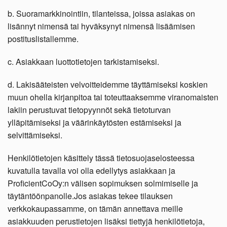
b. Suoramarkkinointiin, tilanteissa, joissa asiakas on
lisännyt nimensä tai hyväksynyt nimensä lisäämisen
postituslistallemme.
c. Asiakkaan luottotietojen tarkistamiseksi.
d. Lakisääteisten velvoitteidemme täyttämiseksi koskien
muun ohella kirjanpitoa tai toteuttaaksemme viranomaisten
lakiin perustuvat tietopyynnöt sekä tietoturvan
ylläpitämiseksi ja väärinkäytösten estämiseksi ja
selvittämiseksi.
Henkilötietojen käsittely tässä tietosuojaselosteessa
kuvatulla tavalla voi olla edellytys asiakkaan ja
ProficientCoOy:n välisen sopimuksen solmimiselle ja
täytäntöönpanolle.Jos asiakas tekee tilauksen
verkkokaupassamme, on tämän annettava meille
asiakkuuden perustietojen lisäksi tiettyjä henkilötietoja,