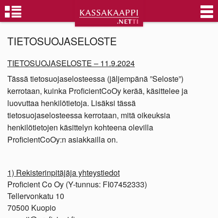
TIETOSUOJASELOSTE
TIETOSUOJASELOSTE – 11.9.2024
Tässä tietosuojaselosteessa (jäljempänä ”Seloste”)
kerrotaan, kuinka ProficientCoOy kerää, käsittelee ja
luovuttaa henkilötietoja. Lisäksi tässä
tietosuojaselosteessa kerrotaan, mitä oikeuksia
henkilötietojen käsittelyn kohteena olevilla
ProficientCoOy:n asiakkailla on.
1) Rekisterinpitäjäja yhteystiedot
Proficient Co Oy (Y-tunnus: FI07452333)
Tellervonkatu 10
70500 Kuopio