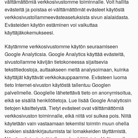
välttämättömiä verkkosivustomme toiminnalle. Voit hallita
evästeitä ja poistaa ei-välttämättömät evästeet käytöstä
verkkosivustollammeevästeasetuksista sivun alalaidasta.
Evästeiden käytön estäminen voi vaikuttaa
käyttäjäkokemukseesi.
Käytämme verkkosivustomme käytön seuraamiseen
Google Analyticsia. Google Analytics käyttää evästeitä,
sivustollamme kävijän tietokoneessa sijaitsevia
tekstitiedostoja, auttaakseen meitä analysoimaan, kuinka
käyttäjät käyttävät verkkokauppaamme. Evästeen luoma
tieto Internet-sivuston käytöstä tallentuu Googlen
palvelimelle. Googlelle lähetettävä tieto on anonymisoitua,
eikä se sisällä henkilötietoja. Lue lisää Google Analyticsin
tietojen käsittelystä. Tietyt evästeet ovat välttämättömiä
verkkosivuston toiminnalle, eikä niitä voi sulkea pois. Niitä
käytetään vain vastaamaan tekemiisi toimiin muun ohella
koskien sisäänkirjautumista tai lomakkeiden täyttämistä.