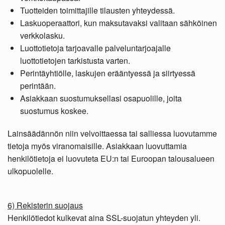
Tuotteiden toimittajille tilausten yhteydessä.
Laskuoperaattori, kun maksutavaksi valitaan sähköinen
verkkolasku.
Luottotietoja tarjoavalle palveluntarjoajalle
luottotietojen tarkistusta varten.
Perintäyhtiölle, laskujen erääntyessä ja siirtyessä
perintään.
Asiakkaan suostumuksellasi osapuolille, joita
suostumus koskee.
Lainsäädännön niin velvoittaessa tai salliessa luovutamme
tietoja myös viranomaisille. Asiakkaan luovuttamia
henkilötietoja ei luovuteta EU:n tai Euroopan talousalueen
ulkopuolelle.
6) Rekisterin suojaus
Henkilötiedot kulkevat aina SSL-suojatun yhteyden yli.