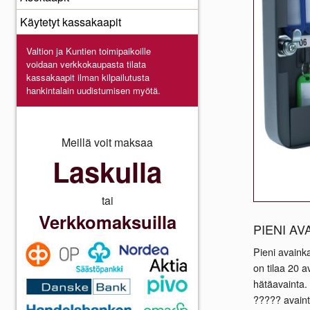
Käytetyt kassakaapit
Valtion ja Kuntien toimipaikoille
voidaan verkkokaupasta
tilata
kassakaapit ilman kilpailutusta
hankintalain uudistumisen myötä.
Meillä voit maksaa
Laskulla
tai
Verkkomaksuilla
PIENI AV
Pieni avainka
on tilaa 20 
hätäavainta. 
????? avainte