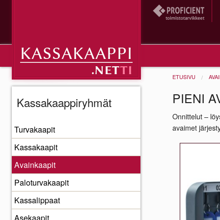
ETUSIVU
AVA
PIENI A
Kassakaappiryhmät
Onnittelut – lö
avaimet järjesty
Turvakaapit
Kassakaapit
Avainkaapit
Paloturvakaapit
Kassalippaat
Asekaapit