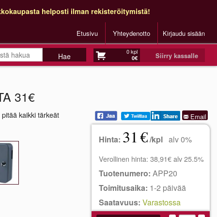
kokaupasta helposti ilman rekisteröitymistä!
Etusivu
Yhteydenotto
Kirjaudu sisään
0 kpl
Siirry kassalle
0€
TA 31€
 pitää kaikki tärkeät
Email
31
€
Hinta:
/kpl
alv 0%
Verollinen hinta: 38,91€ alv 25.5%
Tuotenumero:
APP20
Toimitusaika:
1-2 päivää
Saatavuus:
Varastossa