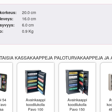
korkeus:
20.0 cm
leveys:
16.0 cm
syvyys:
6.0 cm
o:
0.9 Kg
TAISIA KASSAKAAPPEJA PALOTURVAKAAPPEJA JA 
i 54
Avainkaappi
Avainkaappi
A
Pavo
koodilukolla
koodilukolla
koo
maa
Pavo 100
Pavo 150
4