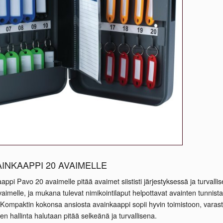
AINKAAPPI 20 AVAIMELLE
appi Pavo 20 avaimelle pitää avaimet siististi järjestyksessä ja turvallis
avaimelle, ja mukana tulevat nimikointilaput helpottavat avainten tunni
Kompaktin kokonsa ansiosta avainkaappi sopii hyvin toimistoon, varastoo
n hallinta halutaan pitää selkeänä ja turvallisena.