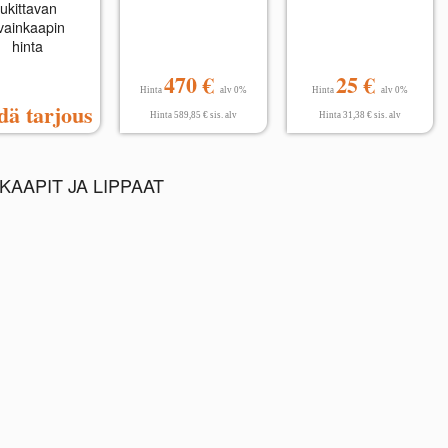
lukittavan
vainkaapin
hinta
470 €
25 €
Hinta
alv 0%
Hinta
alv 0%
dä tarjous
Hinta 589,85 € sis. alv
Hinta 31,38 € sis. alv
AAPIT JA LIPPAAT