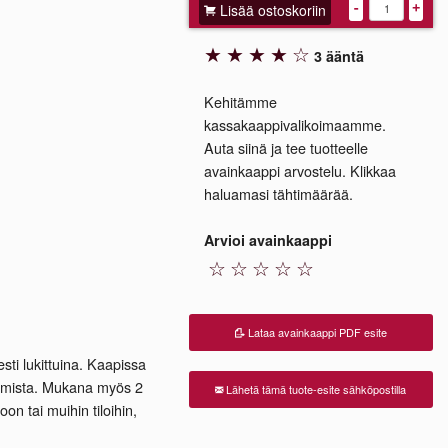
Lisää ostoskoriin
-
+
★
★
★
★
☆
3 ääntä
Kehitämme
kassakaappivalikoimaamme.
Auta siinä ja tee tuotteelle
avainkaappi arvostelu. Klikkaa
haluamasi tähtimäärää.
Arvioi avainkaappi
☆
☆
☆
☆
☆
Lataa avainkaappi PDF esite
esti lukittuina. Kaapissa
stamista. Mukana myös 2
Lähetä tämä tuote-esite sähköpostilla
n tai muihin tiloihin,