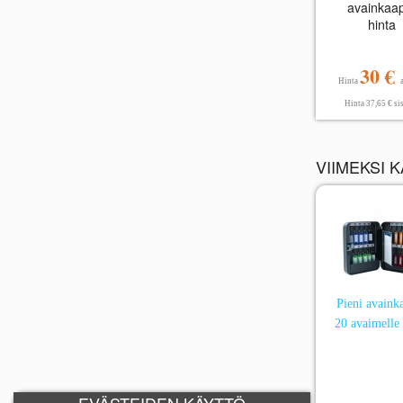
avainkaa
hinta
30 €
Hinta
Hinta 37,65 € sis
VIIMEKSI 
Pieni avaink
20 avaimelle