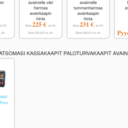
pin
avaimelle väri
avaimelle
harmaa
tummanharmaa
a
avainkaapin
avainkaapin
hinta
hinta
225 €
231 €
alv 0%
Hinta
alv 0%
Hinta
alv 0%
Pyy
. alv
Hinta 282,38 € sis. alv
Hinta 289,91 € sis. alv
KATSOMASI KASSAKAAPIT PALOTURVAKAAPIT AVAINK
aappi
 Pavo