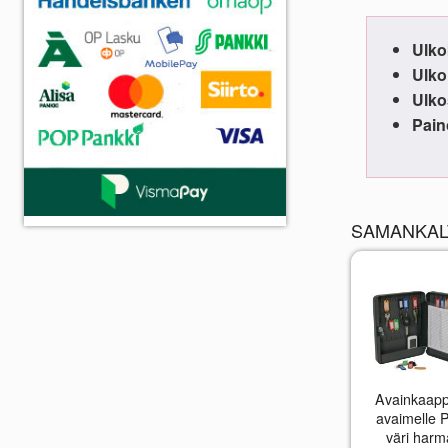
Ulko
Ulko
Ulko
Pain
SAMANKAL
Avainkaapp
avaimelle 
väri har