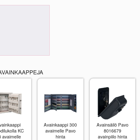
AVAINKAAPPEJA
vainkaappi
Avainkaappi 300
Avainsäilö Pavo
dilukolla KC
avaimelle Pavo
8016679
8 avaimelle
hinta
avainpiilo hinta