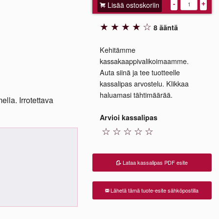
Lisää ostoskoriin
-
+
★
★
★
★
☆
8 ääntä
Kehitämme
kassakaappivalikoimaamme.
Auta siinä ja tee tuotteelle
kassalipas arvostelu. Klikkaa
haluamasi tähtimäärää.
lla. Irrotettava
Arvioi kassalipas
☆
☆
☆
☆
☆
Lataa kassalipas PDF esite
Lähetä tämä tuote-esite sähköpostilla