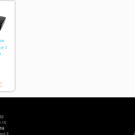
pas
 ja 2
a
€
82
8-15
tiä
ent.fi