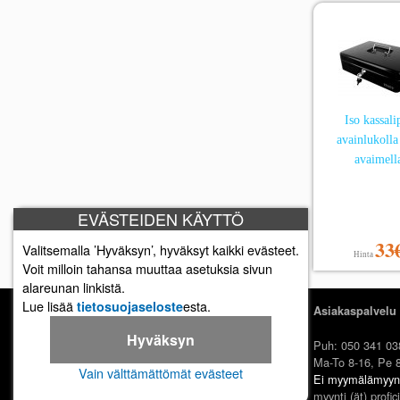
Iso kassali
avainlukolla
avaimell
EVÄSTEIDEN KÄYTTÖ
33
Valitsemalla ’Hyväksyn’, hyväksyt kaikki evästeet.
Hinta
Voit milloin tahansa muuttaa asetuksia sivun
alareunan linkistä.
Lue lisää
esta.
tietosuojaseloste
Asiakaspalvelu
Hyväksyn
Proficient Oy
Puh: 050 341 03
Tellervonkatu 10
Ma-To 8-16, Pe 
Vain välttämättömät evästeet
70500 Kuopio
Ei myymälämyyn
FI07452333
myynti (ät)
profici