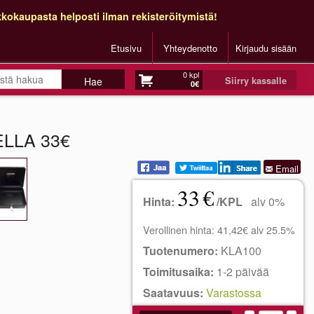
kokaupasta helposti ilman rekisteröitymistä!
Etusivu
Yhteydenotto
Kirjaudu sisään
0 kpl
Siirry kassalle
0€
ELLA 33€
Email
33
€
Hinta:
/KPL
alv 0%
Verollinen hinta: 41,42€ alv 25.5%
Tuotenumero:
KLA100
Toimitusaika:
1-2 päivää
Saatavuus:
Varastossa