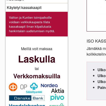
Käytetyt kassakaapit
Valtion ja Kuntien toimipaikoille
voidaan verkkokaupasta
tilata
kassakaapit ilman kilpailutusta
hankintalain uudistumisen myötä.
ISO KASS
Jämäkkä met
Meillä voit maksaa
kolikkoteli
Laskulla
tai
Ulko
Verkkomaksuilla
Ulko
Ulko
Pain