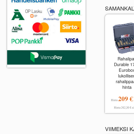
SAMANKALT
Rahalip
Durable 1
Eurobo
lukollise
rahalipp
hinta
209 
Hinta
Hinta 262,30 € si
VIIMEKSI 