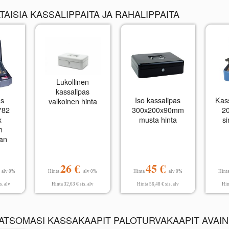
AISIA KASSALIPPAITA JA RAHALIPPAITA
Lukollinen
kassalipas
as
Iso kassalipas
Kas
valkoinen hinta
782
300x200x90mm
2
x
musta hinta
si
n
aan
€
26 €
45 €
alv 0%
Hinta
alv 0%
Hinta
alv 0%
Hint
s. alv
Hinta 32,63 € sis. alv
Hinta 56,48 € sis. alv
Hin
KATSOMASI KASSAKAAPIT PALOTURVAKAAPIT AVAINK