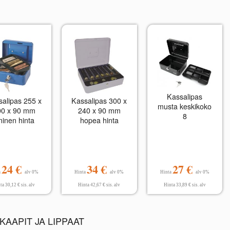
Kassalipas
salipas 255 x
Kassalipas 300 x
musta keskikoko
00 x 90 mm
240 x 90 mm
8
ninen hinta
hopea hinta
24 €
34 €
27 €
a
alv 0%
Hinta
alv 0%
Hinta
alv 0%
ta 30,12 € sis. alv
Hinta 42,67 € sis. alv
Hinta 33,89 € sis. alv
AAPIT JA LIPPAAT