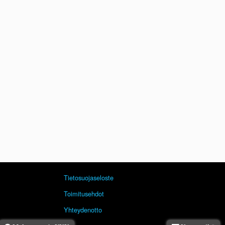
Tietosuojaseloste
Toimitusehdot
Yhteydenotto