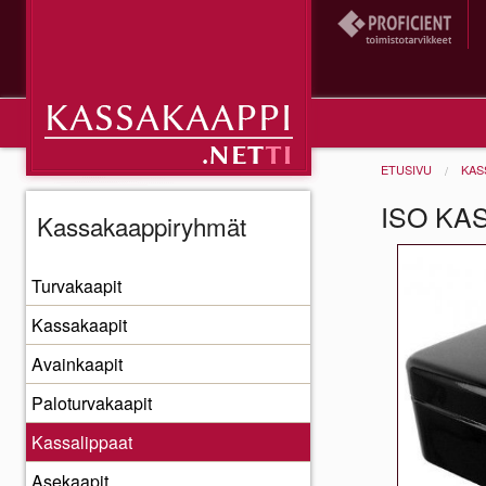
ETUSIVU
KAS
ISO KA
Kassakaappiryhmät
Turvakaapit
Kassakaapit
Avainkaapit
Paloturvakaapit
Kassalippaat
Asekaapit