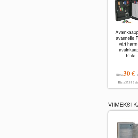
Avainkaapp
avaimelle 
väri har
avainkaa
hinta
30 €
Hinta
Hinta 37,65 € sis
VIIMEKSI 