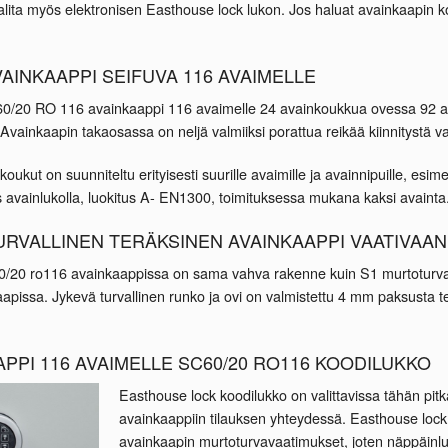
alita myös elektronisen Easthouse lock lukon. Jos haluat avainkaapin ko
AINKAAPPI SEIFUVA 116 AVAIMELLE
60/20 RO 116 avainkaappi 116 avaimelle 24 avainkoukkua ovessa 92 
 Avainkaapin takaosassa on neljä valmiiksi porattua reikää kiinnitystä v
oukut on suunniteltu erityisesti suurille avaimille ja avainnipuille, esime
s avainlukolla, luokitus A- EN1300, toimituksessa mukana kaksi avainta
RVALLINEN TERÄKSINEN AVAINKAAPPI VAATIVAA
0/20 ro116 avainkaappissa on sama vahva rakenne kuin S1 murtoturva
apissa. Jykevä turvallinen runko ja ovi on valmistettu 4 mm paksusta t
APPI 116 AVAIMELLE SC60/20 RO116 KOODILUKKO
Easthouse lock koodilukko on valittavissa tähän pi
avainkaappiin tilauksen yhteydessä. Easthouse lock 
avainkaapin murtoturvavaatimukset, joten näppäinlu