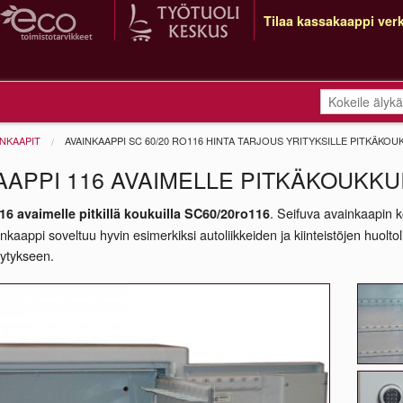
Tilaa kassakaappi verk
INKAAPIT
AVAINKAAPPI SC 60/20 RO116 HINTA TARJOUS YRITYKSILLE PITKÄKOU
AAPPI 116 AVAIMELLE PITKÄKOUKKU
. Seifuva avainkaapin k
16 avaimelle pitkillä koukuilla SC60/20ro116
nkaappi soveltuu hyvin esimerkiksi autoliikkeiden ja kiinteistöjen huolto
lytykseen.