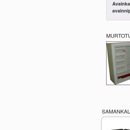
Avainka
avainnip
MURTOTU
SAMANKAL