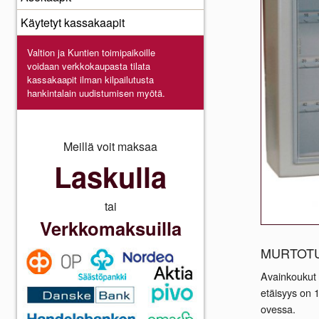
Käytetyt kassakaapit
Valtion ja Kuntien toimipaikoille
voidaan verkkokaupasta
tilata
kassakaapit ilman kilpailutusta
hankintalain uudistumisen myötä.
Meillä voit maksaa
Laskulla
tai
Verkkomaksuilla
MURTOTU
Avainkoukut 
etäisyys on 1
ovessa.