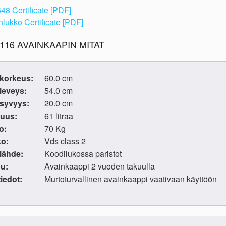
48 Certificate [PDF]
lukko Certificate [PDF]
116 AVAINKAAPIN MITAT
korkeus:
60.0 cm
leveys:
54.0 cm
syvyys:
20.0 cm
vuus:
61 litraa
o:
70 Kg
o:
Vds class 2
alähde:
Koodilukossa paristot
u:
Avainkaappi 2 vuoden takuulla
tiedot:
Murtoturvallinen avainkaappi vaativaan käyttöön