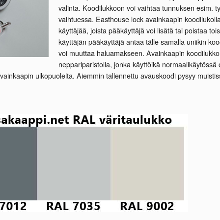
valinta. Koodilukkoon voi vaihtaa tunnuksen esim. t
vaihtuessa. Easthouse lock avainkaapin koodilukolla
käyttäjää, joista pääkäyttäjä voi lisätä tai poistaa to
käyttäjän pääkäyttäjä antaa tälle samalla uniikin koo
voi muuttaa haluamakseen. Avainkaapin koodilukko to
neppariparistolla, jonka käyttöikä normaalikäytössä 
vainkaapin ulkopuolelta. Aiemmin tallennettu avauskoodi pysyy muistis