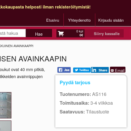
kokaupasta helposti ilman rekisteröitymistä!
Etusivu
Yhteydenotto
Kirjaudu sisään
0 kpl
Siirry kassalle
0€
KKUINEN AVAINKAAPPI
ISEN AVAINKAAPIN
oukut ovat 40 mm pitkiä,
Email
liikkeiden avainnippujen
Pyydä tarjous
Tuotenumero:
AS116
Toimitusaika:
3-4 viikkoa
Saatavuus:
Tilaustuote