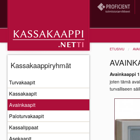
ETUSIVU
AVA
AVAINK
Kassakaappiryhmät
Avainkaappi 1
joten tämä avai
Turvakaapit
turvalliseen säi
Kassakaapit
Avainkaapit
Paloturvakaapit
Kassalippaat
Asekaapit