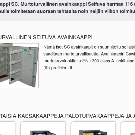
appi SC. Murtoturvallinen avainkaappi Seifuva harmaa 116 a
ulle toimitetaan suoraan tehtaalta noin neljän viikon toimitu
RVALLINEN SEIFUVA AVAINKAAPPI
Nämä isot SC avainkaapit on suunniteltu sellaisii
vaaditaan murtoturvallisuutta. Avainkaapin Caw
murtoturvaluokiteltu EN 1300 class A luokituksell
(ät) proficient.fi
TAISIA KASSAKAAPPEJA PALOTURVAKAAPPEJA JA 