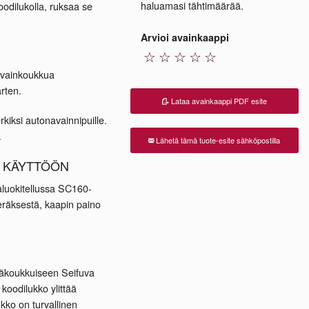
haluamasi tähtimäärää.
odilukolla, ruksaa se
Arvioi avainkaappi
☆
☆
☆
☆
☆
avainkoukkua
arten.
Lataa avainkaappi PDF esite
rkiksi autonavainnipuille.
.
Lähetä tämä tuote-esite sähköpostilla
N KÄYTTÖÖN
luokitellussa SC160-
eräksestä, kaapin paino
tkäkoukkuiseen Seifuva
koodilukko ylittää
kko on turvallinen