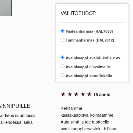
VAIHTOEHDOT:
Vaaleanharmaa (RAL7035)
Tummanharmaa (RAL7012)
Avainkaappi avainlukolla 2 av.
Avainkaappi 3 avaimella
Avainkaappi koodilukolla
★
★
★
★
★
16 ääntä
INNIPUILLE
Kehitämme
kassakaappivalikoimaamme.
. Korkeus suunnassa
Auta siinä ja tee tuotteelle
välilehdessä, sekä
avainkaappi arvostelu. Klikkaa