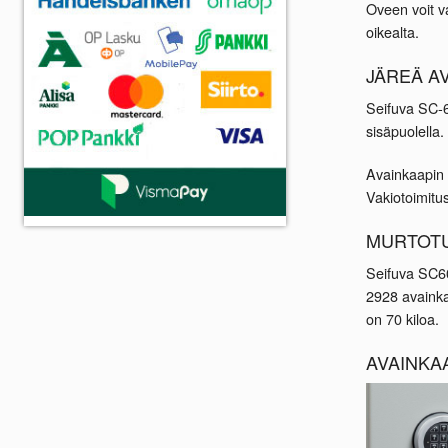
Oveen voit v
oikealta.
JÄREÄ AV
Seifuva SC-
sisäpuolella.
Avainkaapin k
Vakiotoimitu
MURTOTU
Seifuva SC6
2928 avainka
on 70 kiloa.
AVAINKA