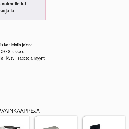
vaimelle tai
sajalla.
n kohteisiin joissa
i 2648 lukko on
a. Kysy lisätietoja myynti
AVAINKAAPPEJA