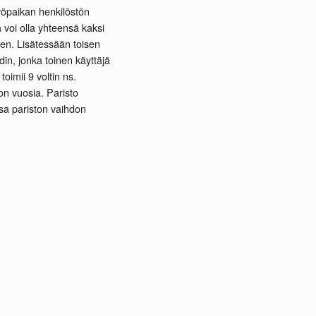
yöpaikan henkilöstön
 voi olla yhteensä kaksi
isen. Lisätessään toisen
din, jonka toinen käyttäjä
imii 9 voltin ns.
on vuosia. Paristo
sa pariston vaihdon