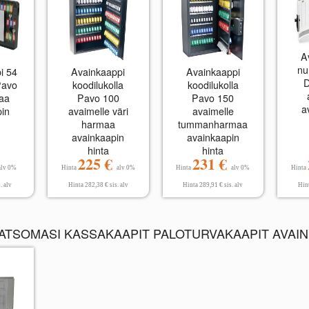
A
nu
i 54
Avainkaappi
Avainkaappi
D
Pavo
koodilukolla
koodilukolla
maa
Pavo 100
Pavo 150
a
pin
avaimelle väri
avaimelle
harmaa
tummanharmaa
avainkaapin
avainkaapin
hinta
hinta
225 €
231 €
alv 0%
Hinta
alv 0%
Hinta
alv 0%
Hinta
. alv
Hinta 282,38 € sis. alv
Hinta 289,91 € sis. alv
Hint
KATSOMASI KASSAKAAPIT PALOTURVAKAAPIT AVAINK