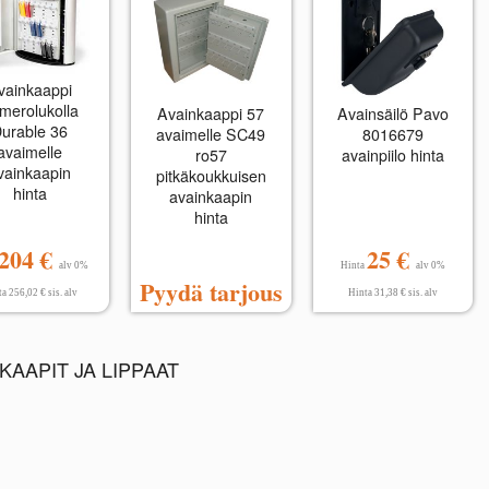
vainkaappi
merolukolla
Avainkaappi 57
Avainsäilö Pavo
urable 36
avaimelle SC49
8016679
avaimelle
ro57
avainpiilo hinta
vainkaapin
pitkäkoukkuisen
hinta
avainkaapin
hinta
204 €
25 €
alv 0%
Hinta
alv 0%
Pyydä tarjous
a 256,02 € sis. alv
Hinta 31,38 € sis. alv
AAPIT JA LIPPAAT