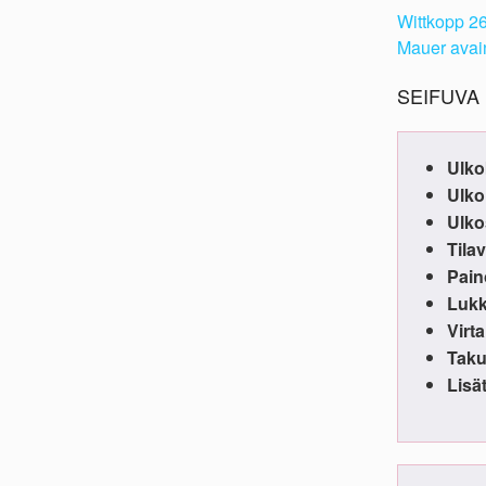
Wittkopp 26
Mauer avain
SEIFUVA 
Ulko
Ulko
Ulko
Tila
Pain
Lukk
Virt
Taku
Lisä